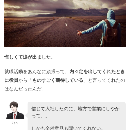
悔しくて涙が出ました
。
就職活動をあんなに頑張って、
内々定を出してくれたとき
に役員
から「
ものすごく期待している
」と言ってくれたの
はなんだったんだ。
信じて入社したのに、地方で営業にしやが
って。。
Zen
しかも全然意見も聞いてくれない。